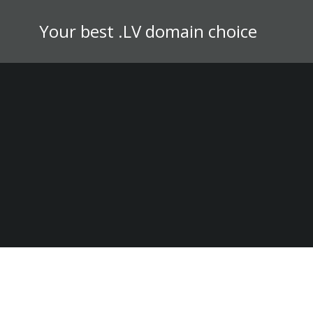
Skip
to
Your best .LV domain choice
content