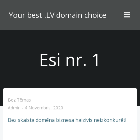
Skip
to
Your best .LV domain choice
content
Esi nr. 1
Bez Tēmas
Admin
-
4 Novembris, 2020
Bez skaista domēna biznesa haizivis neizkonkurēt!